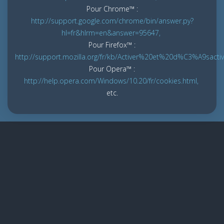
Pour Chrome™ :
http://support.google.com/chrome/bin/answer.py?
hl=fr&hlrm=en&answer=95647,
Pour Firefox™ :
http://support.mozilla.org/fr/kb/Activer%20et%20d%C3%A9sact
Pour Opera™ :
http://help.opera.com/Windows/10.20/fr/cookies.html,
etc.