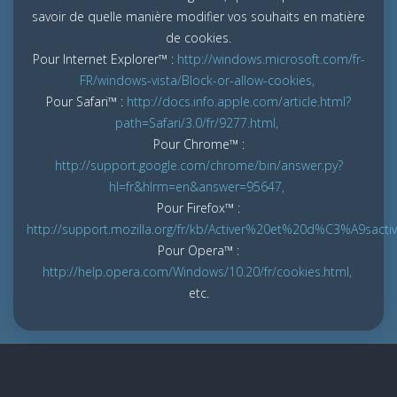
savoir de quelle manière modifier vos souhaits en matière
de cookies.
Pour Internet Explorer™ :
http://windows.microsoft.com/fr-
FR/windows-vista/Block-or-allow-cookies,
Pour Safari™ :
http://docs.info.apple.com/article.html?
path=Safari/3.0/fr/9277.html,
Pour Chrome™ :
http://support.google.com/chrome/bin/answer.py?
hl=fr&hlrm=en&answer=95647,
Pour Firefox™ :
http://support.mozilla.org/fr/kb/Activer%20et%20d%C3%A9sact
Pour Opera™ :
http://help.opera.com/Windows/10.20/fr/cookies.html,
etc.