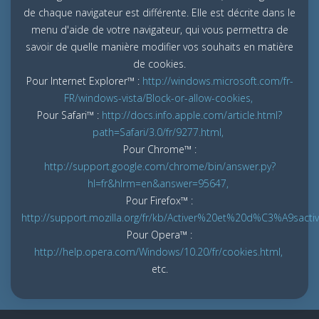
de chaque navigateur est différente. Elle est décrite dans le
menu d'aide de votre navigateur, qui vous permettra de
savoir de quelle manière modifier vos souhaits en matière
de cookies.
Pour Internet Explorer™ :
http://windows.microsoft.com/fr-
FR/windows-vista/Block-or-allow-cookies,
Pour Safari™ :
http://docs.info.apple.com/article.html?
path=Safari/3.0/fr/9277.html,
Pour Chrome™ :
http://support.google.com/chrome/bin/answer.py?
hl=fr&hlrm=en&answer=95647,
Pour Firefox™ :
http://support.mozilla.org/fr/kb/Activer%20et%20d%C3%A9sact
Pour Opera™ :
http://help.opera.com/Windows/10.20/fr/cookies.html,
etc.